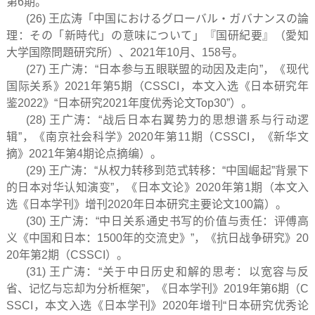
第6期。
(26) 王広涛「中国におけるグローバル・ガバナンスの論
理：その「新時代」の意味について」『国研紀要』（愛知
大学国際問題研究所）、2021年10月、158号。
(27) 王广涛：“日本参与五眼联盟的动因及走向”，《现代
国际关系》2021年第5期（CSSCI，本文入选《日本研究年
鉴2022》“日本研究2021年度优秀论文Top30”）。
(28) 王广涛：“战后日本右翼势力的思想谱系与行动逻
辑”，《南京社会科学》2020年第11期（CSSCI，《新华文
摘》2021年第4期论点摘编）。
(29) 王广涛：“从权力转移到范式转移：“中国崛起”背景下
的日本对华认知演变”，《日本文论》2020年第1期（本文入
选《日本学刊》增刊2020年日本研究主要论文100篇）。
(30) 王广涛：“中日关系通史书写的价值与责任：评傅高
义《中国和日本：1500年的交流史》”，《抗日战争研究》20
20年第2期（CSSCI）。
(31) 王广涛：“关于中日历史和解的思考：以宽容与反
省、记忆与忘却为分析框架”，《日本学刊》2019年第6期（C
SSCI，本文入选《日本学刊》2020年增刊“日本研究优秀论