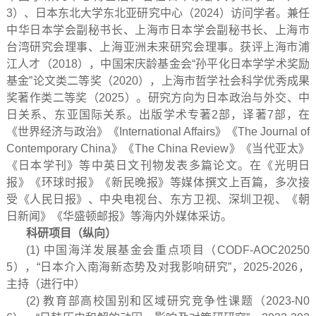
3）、日本东北大学东北亚研究中心（2024）访问学者。兼任
中华日本学会副秘书长、上海市日本学会副秘书长、上海市
台湾研究会理事、上海亚洲未来研究会理事。获评上海市浦
江人才（2018），中国宋庆龄基金会“孙平化日本学学术奖励
基金”论文类二等奖（2020），上海市哲学社会科学优秀成果
奖著作类二等奖（2025）。研究方向为日本政治与外交、中
日关系、东亚国际关系。出版学术专著2部，译著7部，在
《世界经济与政治》《International Affairs》《The Journal of
Contemporary China》《The China Review》《当代亚太》
《日本学刊》等中英日文刊物发表多篇论文。在《光明日
报》《环球时报》《新民晚报》等媒体撰文上百篇，多次接
受《人民日报》、中央电视台、东方卫视、深圳卫视、《朝
日新闻》《华盛顿邮报》等海内外媒体采访。
科研项目（纵向）
(1) 中国海洋发展基金会重点项目（CODF-AOC20250
5），“日本介入南海新态势及对我影响研究”，2025-2026，
主持（进行中）
(2) 教育部高校国别和区域研究竞争性课题（2023-N0