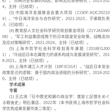
6），“日韩历史和解的动因、影响及对策研研究”，2023-202
4，主持（已结项）。
(3) 中国海洋发展基金会重大项目（CODF-AOC20210
4），“中日海洋安全与合作研究”，2021-2023，子课题负责
人（已结项）。
(4) 教育部人文社会科学研究规划基金项目（21YJAGW0
08），“军工利益集团视角下的日本国家安全政策、战略走向
及应对策略研究”，2021-2024，主持（已结项）。
(5) 上海市哲学社会科学规划青年课题（2018EGJ00
1），“冷战后日本右翼势力的谱系构成与发展演变研究”，201
8-2021，主持（已结项）。
(6) 上海市浦江人才计划（18PJC014），“战后日本安全
政策变迁的逻辑：基于国内政治进程的分析研究”，2018-202
0，主持（已结项）。
学术成果
专著
(1) 王広涛『日中歴史和解の政治学：寛容と記憶をめぐ
る戦後史』明石書店、2022年（本书获得上海市哲学社会科
学优秀成果奖著作类二等奖）。