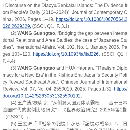
l Discourse on the Diaoyu/Senkaku Islands: The Evidence fr
om People’s Daily (2010–2024)”,
Journal of Contemporary C
hina
, 2026, Pages 1–19,
https://doi.org/10.1080/10670564.2
026.2629329.
(SSCI, Q1, IF. 3.1)
(2)
WANG Guangtao
, “Bridging the gap between Interna
tional Relations and Area Studies: the case of Japanese Stu
dies”,
International Affairs
, Vol. 102, No. 1, January 2026, Pa
ges 103–120,
https://doi.org/10.1093/ia/iiaf226.
(SSCI, Q1, I
F. 4.4)
(3)
WANG Guangtao
and HUA Haonan, “‘Realism Diplo
macy for a New Era’ in the Kishida Era: Japan’s Security Poli
cy Toward Southeast Asia”,
Chinese Journal of International
Review
, Vol. 07, No. 04, 2550019, 2025, Pages 1-31,
https://
doi.org/10.1142/S2630531325500192.
(4) 王广涛/廖靖博：“从侧翼大国到体系霸权——基于日本
战国时代的案例比较研究”，《世界政治研究》2025年第2期
（CSSCI）。
(5) 王広涛「『戦争の記憶』から『記憶の戦争』へ : 日