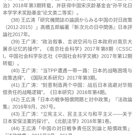
治》2018年第3期转载，并获得中国宋庆龄基金会“孙平化日
本学学术奖励基金”论文类二等奖）。
(38) 王広涛「研究機関誌の論調からみる中国の対日政策
（2012-2015）」高橋五郎編著『新次元の日中関係』日本評
論社2017年。
(39) 王广涛：“政治叙事、言说空间与日本政府对南京大
屠杀记忆的操作”，《南京社会科学》2017年第8期（CSSC
I，中国社会科学杂志社《中国社会科学文摘》2017年第12期
转载）。
(40) 王广涛：“当TPP遭遇一带一路：日本的战略困境与
政策选择”，《国际关系研究》2017年第3期。
(41) 王广涛：“刻意制造两个中国：战后日本逃避对华赔
偿责任的战略逻辑”，《日本研究》2016年第4期。
(42) 王広涛「日本の戦争賠償問題と対中政策」『法政論
集』2016年9月、267号。
(43) 王广涛：“立宪主义、民主主义与和平主义——关于
日本安保法案的探讨”，《北航法学》2016年第1卷。
(44) 王広涛「中国の対日戦争責任区別論と賠償政策」