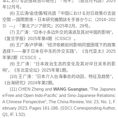
本における記憶政治の現在」『地平』（総合月刊誌）2025
年12月号。
(6) 王広涛/兪佳儒/程兆語「中国における対日政策の言説
空間 ―国際関係・日本研究機関誌を手掛かりに（2016−202
3）―」『東北アジア研究』2025年2月、29号。
(7) 王广涛：“日本小多边外交的演进及其对中国的影响”，
《复旦学报》2025年第4期（CSSCI）。
(8) 王广涛/卢伊琳：“经济依赖如何影响同盟困境下的政策
选择?——基于日本在中东的外交实践”，《当代亚太》2025
年第2期（CSSCI）。
(9) 王广涛：“日本政治生态的变化及其对中日关系的影
响”，《东北亚论坛》2025年第1期。
(10) 王广涛：“日本介入台海事态的动因、特征及趋势”，
《台海研究》2024年第2期。
(11) CHEN Zheng and
WANG Guangtao
, “The Japanes
e'Free and Open Indo-Pacific' and Sino-Japanese Relations:
A Chinese Perspective”,
The China Review
, Vol. 23, No. 1, F
ebruary 2023, Pages 161-186, (SSCI, Corresponding Author,
Q1, IF. 1.52).