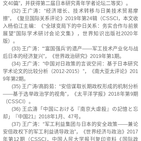
文40篇”，并获得第二届日本研究青年学者论坛二等奖）。
(32) 王广涛：“经济增长、技术转移与日美技术贸易摩
擦”，《复旦国际关系评论》2019年第24辑（CSSCI，本文收
入杨伯江主编：《“全球变局下的中日关系：务实合作与前景
展望”国际学术研讨会论文集》，世界知识出版社2020年
版）。
(33) 王广涛：“‘富国强兵’的遗产——军工技术产业化与战
后日本的经济复兴”，《世界政治研究》2019年第1期。
(34) 王广涛：“中国对日政策的言说空间：基于日本研究
学术论文的比较分析（2012-2015）”，《南大亚太评论》201
9年第2期。
(35) 王广涛/高韵茹：“安倍谋取长期政权形成的机制分析
——基于选举政治学的视角”，《太平洋学报》2018年第9期
（CSSCI）。
(36) 王広濤「中国における『南京大虐殺』の記憶と忘
却」『中国21』2018年1月、47号。
(37) 王广涛：“军工利益集团与日本的安全政策——兼论
安倍政权下的军工利益诱导政治”，《世界经济与政治》2017
年第12期（CSSCI，中国人民大学报刊复印资料《国际政