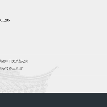
1361286
目采访论中日关系新动向
装备转移三原则”