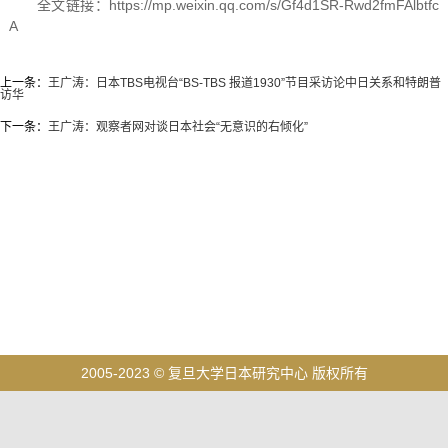
全文链接：https://mp.weixin.qq.com/s/Gf4d1SR-Rwd2fmFAlbtfc
A
上一条：
王广涛：日本TBS电视台“BS-TBS 报道1930”节目采访论中日关系和特朗普
访华
下一条：
王广涛：观察者网对谈日本社会“无意识的右倾化”
2005-2023 © 复旦大学日本研究中心 版权所有