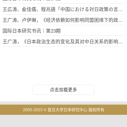
王広涛、兪佳儒、程兆語「中国における対日政策の言説空間 ―国際関係·日本研究機関誌を手掛かりに（2016–2023）―」、『東北アジア研究』、第29号、2025年
王广涛、卢伊琳，《经济依赖如何影响同盟困境下的政策选择？——基于日本在中东的外交实践》，《当代亚太》， 2025年第1期
国际日本研究书讯｜第23期
王广涛，《日本政治生态的变化及其对中日关系的影响》，《东北亚论坛》，2025年第1期
点击加载更多
2005-2023 © 复旦大学日本研究中心 版权所有